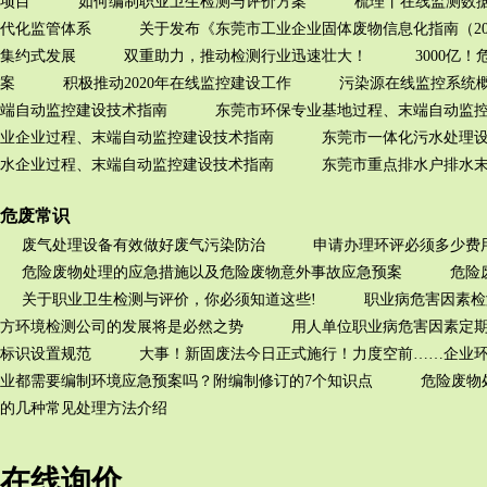
项目
如何编制职业卫生检测与评价方案
梳理丨在线监测数据
代化监管体系
关于发布《东莞市工业企业固体废物信息化指南（20
集约式发展
双重助力，推动检测行业迅速壮大！
3000亿
案
积极推动2020年在线监控建设工作
污染源在线监控系统概
端自动监控建设技术指南
东莞市环保专业基地过程、末端自动监
业企业过程、末端自动监控建设技术指南
东莞市一体化污水处理
水企业过程、末端自动监控建设技术指南
东莞市重点排水户排水
危废常识
废气处理设备有效做好废气污染防治
申请办理环评必须多少费
危险废物处理的应急措施以及危险废物意外事故应急预案
危险
关于职业卫生检测与评价，你必须知道这些!
职业病危害因素检
方环境检测公司的发展将是必然之势
用人单位职业病危害因素定
标识设置规范
大事！新固废法今日正式施行！力度空前……企业环
业都需要编制环境应急预案吗？附编制修订的7个知识点
危险废物
的几种常见处理方法介绍
在线询价